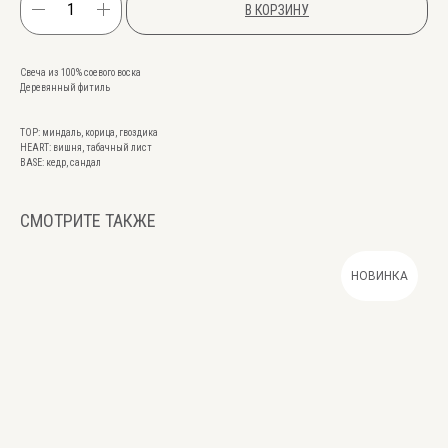
В КОРЗИНУ
Свеча из 100% соевого воска
Деревянный фитиль
TOP: миндаль, корица, гвоздика
HEART: вишня, табачный лист
BASE: кедр, сандал
СМОТРИТЕ ТАКЖЕ
НОВИНКА