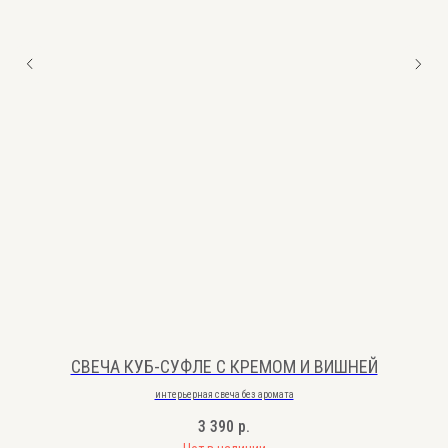
ИП Мингазова А.Р. ИНН 431006850060
homepeopleclub@yandex.ru
Санкт-Петербург, ул. Тележная 8-10
Доставка от 250₽
политика обработки персональных данных
обработка данных
оферта
мы используем ваши "Cookies" — данные о посещении нашего
сайта. Это помогает делать наш проект лучше.
Разработка сайта: alinnotes. Любое использование либо копирование материалов или
подборки материалов сайта, элементов дизайна и оформления допускается лишь
с разрешения правообладателя и только со ссылкой на источник:
www.homepeopleclub.ru
СВЕЧА КУБ-СУФЛЕ С КРЕМОМ И ВИШНЕЙ
интерьерная свеча без аромата
3 390
р.