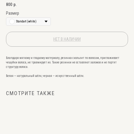
800
р.
Размер
Standart (white)
НЕТ В НАЛИЧИИ
Благодаря мягкому и гладкому материалу, резинка скользит по волосам, приглаживает
чешуйки волоса, не травмирует их. Такие резинки не оставляют заломов и не портят
структуру волоса.
Белая — натуральный шёлк, черная — искусственный шёлк.
СМОТРИТЕ ТАКЖЕ